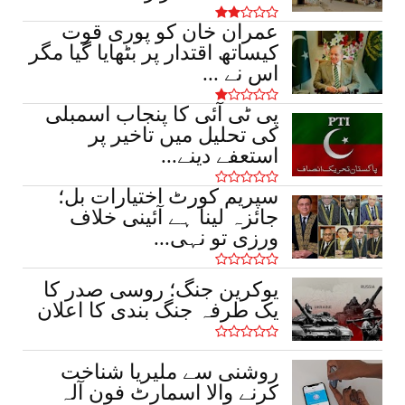
عمران خان کو پوری قوت
کیساتھ اقتدار پر بٹھایا گیا مگر
اس نے ...
پی ٹی آئی کا پنجاب اسمبلی
کی تحلیل میں تاخیر پر
استعفے دینے...
سپریم کورٹ اختیارات بل؛
جائزہ لینا ہے آئینی خلاف
ورزی تو نہی...
یوکرین جنگ؛ روسی صدر کا
یک طرفہ جنگ بندی کا اعلان
روشنی سے ملیریا شناخت
کرنے والا اسمارٹ فون آلہ