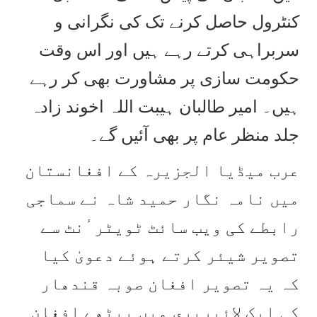
کنٹرول حاصل کرنے تک کی نگرانی و
سربراہی کرتے رہے ہیں اور اس وقت
حکومت سازی پر مشاورت بھی کر رہے
ہیں۔ امیر طالبان ہیبت اللہ اخوند زادہ
جلد منظر عام پر بھی آئیں گے۔
عرب میڈیا الجزیرہ کے افغانستان
میں نامہ نگار حمید شاہ نے سماجی
رابطے کی ویب سائٹ ٹویٹر ٔنٹ سے
تصویر شیئر کرتے ہوئے دعویٰ کیا
کہ یہ تصویر افغان صوبہ قندھار
کی ایک لائبریری میں بیٹھے افغان