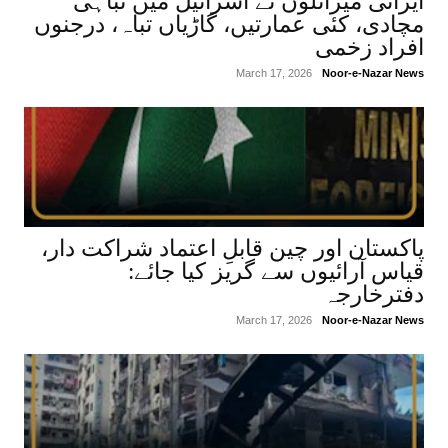
ایرانی میزائلوں نے اسرائیل میں تباہی
مچادی، کئی عمارتیں، گاڑیاں تباہ، درجنوں
افراد زخمی
March 17, 2026
Noor-e-Nazar News
پاکستان اور چین قابلِ اعتماد شراکت دار،
قیاس آرائیوں سے گریز کیا جائے:
دفترخارجہ
March 17, 2026
Noor-e-Nazar News