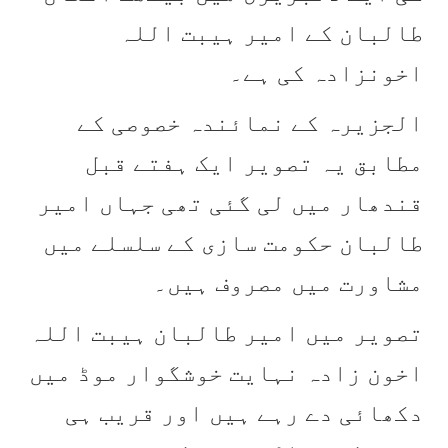
طالبان کے امیر ہیبت اللہ
اخونزادہ کی ہے۔
الجزیرہ کے نمائندہ خصوصی کے
مطابق یہ تصویر ایک ہفتے قبل
قندھار میں لی گئی تھی جہاں امیر
طالبان حکومت سازی کے سلسلے میں
مشاورت میں مصروف ہیں۔
تصویر میں امیر طالبان ہیبت اللہ
اخون زادہ نہایت خوشگوار موڈ میں
دکھائی دے رہے ہیں اور قریب ہی