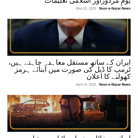
یومِ مزدوراور اسلامی تعلیمات
May 01, 2026
Noor-e-Nazar News
ایران کے ساتھ مستقل معاہدہ چاہتے ہیں،
ٹرمپ کا ڈیل کی صورت میں آبنائے ہرمز
کھولنے کا اعلان
April 24, 2026
Noor-e-Nazar News