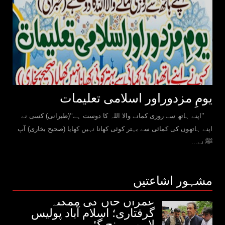
یومِ مزدوراور اسلامی تعلیمات
’’اپنے ہاتھ سے روزی کمانے والا اللہ کا دوست ہے‘‘(طبرانی) کسی نے
اپنے ہاتھوں کی کمائی سے بہتر کوئی کھانا نہیں کھایا (صحیح بخاری) آپ
ﷺ نے...
مشہور اشاعتیں
عمران خان کی ممکنہ
گرفتاری؛ اسلام آباد پولیس
لاہور پہنچ گئی