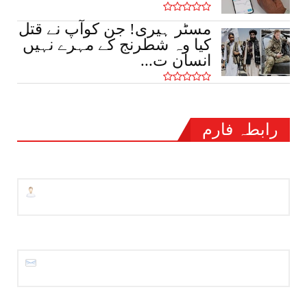
مسٹر ہیری! جن کوآپ نے قتل
کیا وہ شطرنج کے مہرے نہیں
انسان ت...
رابطہ فارم
نام
ای میل
*