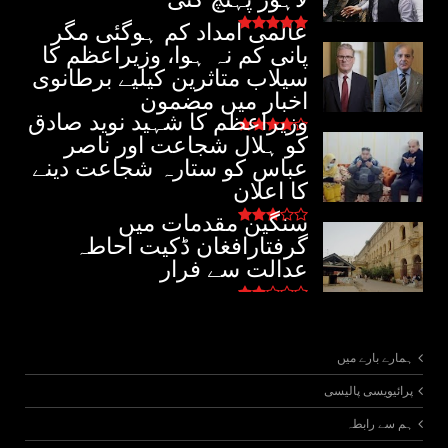
عالمی امداد کم ہوگئی مگر
پانی کم نہ ہوا، وزیراعظم کا
سیلاب متاثرین کیلیے برطانوی
اخبار میں مضمون
وزیراعظم کا شہید نوید صادق
کو ہلال شجاعت اور ناصر
عباس کو ستارہ شجاعت دینے
کا اعلان
سنگین مقدمات میں
گرفتارافغان ڈکیت احاطہ
عدالت سے فرار
ہمارے بارے میں
پرائیویسی پالیسی
ہم سے رابطہ