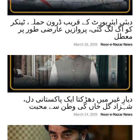
دبئی ایئرپورٹ کے قریب ڈرون حملہ، ٹینکر
کو آگ لگ گئی، پروازیں عارضی طور پر
معطل
March 16, 2026
Noor-e-Nazar News
دیارِ غیر میں دھڑکتا ایک پاکستانی دل،
شہزاد گل خاں کی وطن سے محبت
March 14, 2026
Noor-e-Nazar News