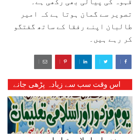
قہوہ کی پیالی بھی رکھی ہے۔
تصویر سے گمان ہوتا ہے کہ امیر
طالبان اپنے رفقا کے ساتھ گفتگو
کر رہے ہیں۔
اس وقت سب سے زیادہ پڑھی جانے
والی خبریں :