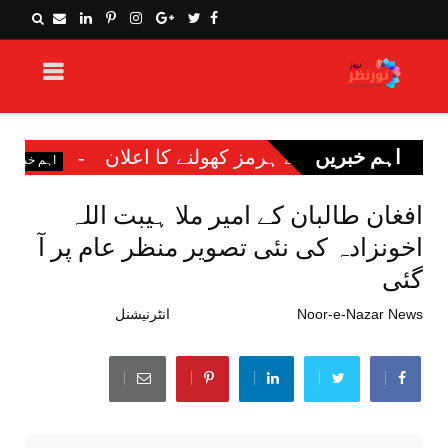
اہم خبریں
رمز کھولنے کا اعلان
نوکری کا جھانسہ، 
اہم خبریں
افغان طالبان کے امیر ملا ہیبت اللہ
اخونزادہ کی نئی تصویر منظر عام پر آ
گئی
Noor-e-Nazar News
اگست 30, 2021
انٹرنیشنل