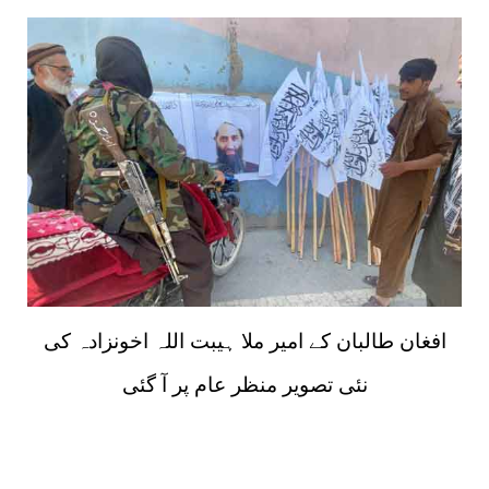
افغان طالبان کے امیر ملا ہیبت اللہ اخونزادہ کی
نئی تصویر منظر عام پر آ گئی