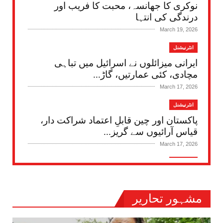
نوکری کا جھانسہ، محبت کا فریب اور
درندگی کی انتہا
March 19, 2026
انٹرنیشنل
ایرانی میزائلوں نے اسرائیل میں تباہی
مچادی، کئی عمارتیں، گاڑ...
March 17, 2026
انٹرنیشنل
پاکستان اور چین قابلِ اعتماد شراکت دار،
قیاس آرائیوں سے گریز...
March 17, 2026
انٹرنیشنل
ایران پر جارحیت کا 17 واں روز: یورپی یونین
کا بھی ٹرمپ کو ان...
مشہور تحاریر
March 17, 2026
اہم خبریں