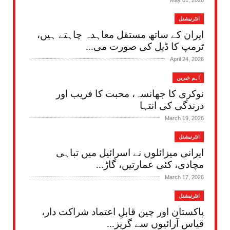
May 01, 2026
انٹرنیشنل
ایران کے ساتھ مستقل معاہدہ چاہتے ہیں،
ٹرمپ کا ڈیل کی صورت می...
April 24, 2026
اہم خبریں
نوکری کا جھانسہ، محبت کا فریب اور
درندگی کی انتہا
March 19, 2026
انٹرنیشنل
ایرانی میزائلوں نے اسرائیل میں تباہی
مچادی، کئی عمارتیں، گاڑ...
March 17, 2026
انٹرنیشنل
پاکستان اور چین قابلِ اعتماد شراکت دار،
قیاس آرائیوں سے گریز...