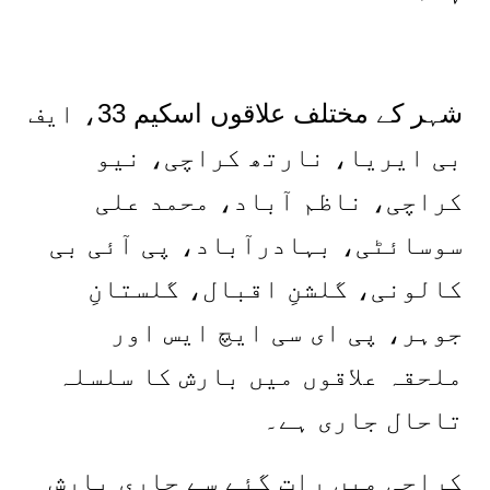
شہر کے مختلف علاقوں اسکیم 33، ایف
بی ایریا، نارتھ کراچی، نیو
کراچی، ناظم آباد، محمد علی
سوسائٹی، بہادرآباد، پی آئی بی
کالونی، گلشنِ اقبال، گلستانِ
جوہر، پی ای سی ایچ ایس اور
ملحقہ علاقوں میں بارش کا سلسلہ
تاحال جاری ہے۔
کراچی میں رات گئے سے جاری بارش