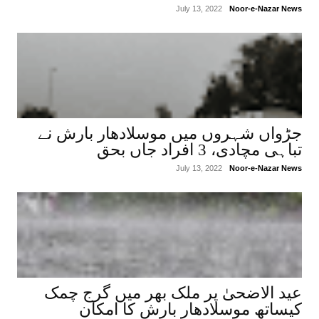
July 13, 2022
Noor-e-Nazar News
جڑواں شہروں میں موسلادھار بارش نے
تباہی مچادی، 3 افراد جاں بحق
July 13, 2022
Noor-e-Nazar News
عید الاضحیٰ پر ملک بھر میں گرج چمک
کیساتھ موسلادھار بارش کا امکان