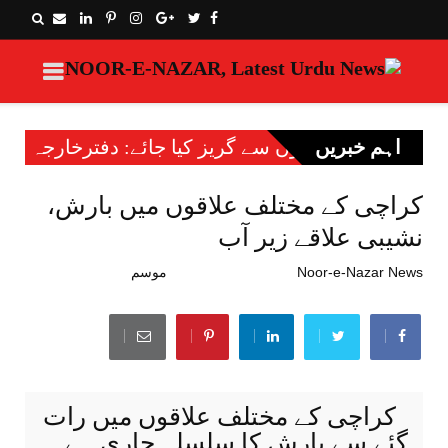
اہم خبریں
وں سے گریز کیا جائے: دفترخارجہ
ایران پر جارحیت کا 17 واں روز: یورپی یونی
انٹرنیشنل
کراچی کے مختلف علاقوں میں بارش،
نشیبی علاقے زیر آب
Noor-e-Nazar News
جولائی 24, 2022
موسم
کراچی کے مختلف علاقوں میں رات
گئے سے بارش کا سلسلہ جاری ہے