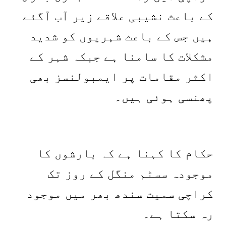
کے باعث نشیبی علاقے زیر آب آگئے
ہیں جس کے باعث شہریوں کو شدید
مشکلات کا سامنا ہے جبکہ شہر کے
اکثر مقامات پر ایمبولنسز بھی
پھنسی ہوئی ہیں۔
حکام کا کہنا ہے کہ بارشوں کا
موجودہ سسٹم منگل کے روز تک
کراچی سمیت سندھ بھر میں موجود
رہ سکتا ہے۔