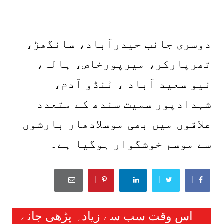
دوسری جانب حیدرآباد، سانگھڑ،
تھرپارکر، میرپورخاص، ہالہ،
نیو سعید آباد ، ٹنڈو آدم،
شہدادپور سمیت سندھ کے متعدد
علاقوں میں بھی موسلادھار بارشوں
سے موسم خوشگوار ہوگیا ہے۔
اس وقت سب سے زیادہ پڑھی جانے