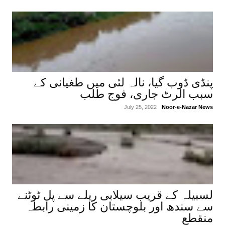
پنڈی ڈوب گیا، نالہ لئی میں طغیانی کے
سبب الرٹ جاری، فوج طلب
July 25, 2022
Noor-e-Nazar News
لسبیلہ کے قریب سیلابی ریلے سے پل ٹوٹنے
سے سندھ اور بلوچستان کا زمینی رابطہ
منقطع