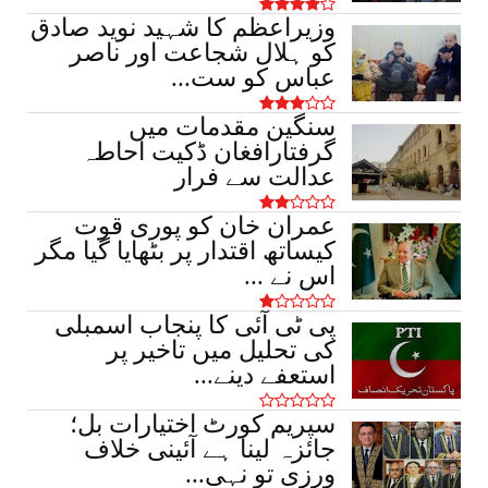
وزیراعظم کا شہید نوید صادق
March 17, 2026
کو ہلال شجاعت اور ناصر
اہم خبریں
عباس کو ست...
ساہیوال میں ناجائز منافع خوری کے خلاف
سنگین مقدمات میں
کریک ڈاؤن، 4 لاکھ سے ز...
گرفتارافغان ڈکیت احاطہ
March 17, 2026
عدالت سے فرار
عمران خان کو پوری قوت
کیساتھ اقتدار پر بٹھایا گیا مگر
اس نے ...
پی ٹی آئی کا پنجاب اسمبلی
کی تحلیل میں تاخیر پر
استعفے دینے...
سپریم کورٹ اختیارات بل؛
جائزہ لینا ہے آئینی خلاف
ورزی تو نہی...