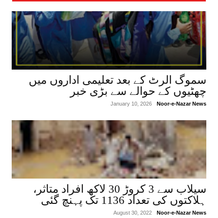
والی خبریں :
سموگ الرٹ کے بعد تعلیمی اداروں میں
چھٹیوں کے حوالے سے بڑی خبر‎
January 10, 2026
Noor-e-Nazar News
سیلاب سے 3 کروڑ 30 لاکھ افراد متاثر،
ہلاکتوں کی تعداد 1136 تک پہنچ گئی
August 30, 2022
Noor-e-Nazar News