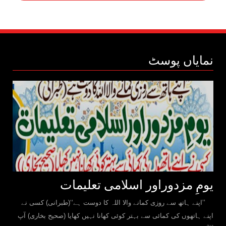
نمایاں پوسٹ
یومِ مزدوراور اسلامی تعلیمات
’’اپنے ہاتھ سے روزی کمانے والا اللہ کا دوست ہے‘‘(طبرانی) کسی نے
اپنے ہاتھوں کی کمائی سے بہتر کوئی کھانا نہیں کھایا (صحیح بخاری) آپ