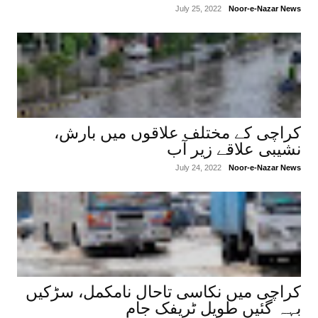
July 25, 2022
Noor-e-Nazar News
کراچی کے مختلف علاقوں میں بارش،
نشیبی علاقے زیر آب
July 24, 2022
Noor-e-Nazar News
کراچی میں نکاسی تاحال نامکمل، سڑکیں
بہہ گئیں طویل ٹریفک جام