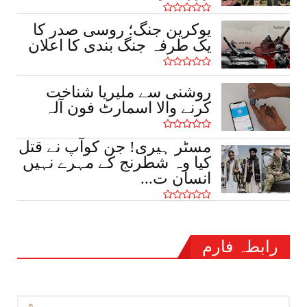
یوکرین جنگ؛ روسی صدر کا
یک طرفہ جنگ بندی کا اعلان
روشنی سے ملیریا شناخت
کرنے والا اسمارٹ فون آلہ
مسٹر ہیری! جن کوآپ نے قتل
کیا وہ شطرنج کے مہرے نہیں
انسان ت...
رابطہ فارم
نام