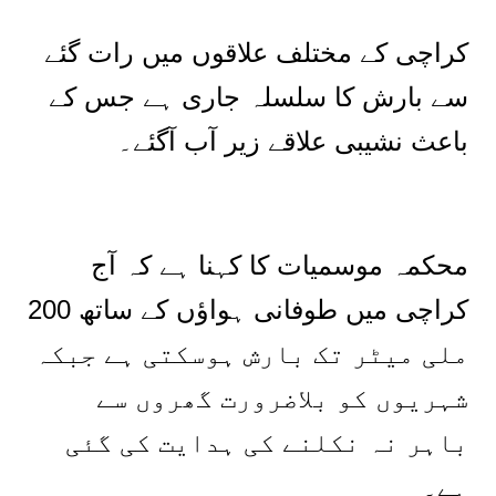
کراچی کے مختلف علاقوں میں رات گئے
سے بارش کا سلسلہ جاری ہے جس کے
باعث نشیبی علاقے زیر آب آگئے۔
محکمہ موسمیات کا کہنا ہے کہ آج
کراچی میں طوفانی ہواؤں کے ساتھ 200
ملی میٹر تک بارش ہوسکتی ہے جبکہ
شہریوں کو بلاضرورت گھروں سے
باہر نہ نکلنے کی ہدایت کی گئی
ہے۔