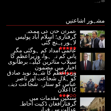
ﷺ نے...
مشہور اشاعتیں
عمران خان کی ممکنہ
گرفتاری؛ اسلام آباد پولیس
لاہور پہنچ گئی
عالمی امداد کم ہوگئی مگر
پانی کم نہ ہوا، وزیراعظم کا
سیلاب متاثرین کیلیے برطانوی
اخبار میں مضمون
وزیراعظم کا شہید نوید صادق
کو ہلال شجاعت اور ناصر
عباس کو ستارہ شجاعت دینے
کا اعلان
سنگین مقدمات میں
گرفتارافغان ڈکیت احاطہ
عدالت سے فرار