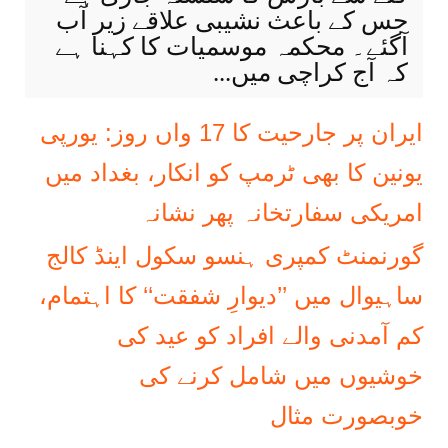
جس کے باعث نشیبی علاقے زیر آب
آگئے۔ محکمہ موسمیات کا کہنا ہے
کہ آج کراچی میں...
ایران پر جارحیت کا 17 واں روز: یورپی
یونین کا بھی ٹرمپ کو انکار، بغداد میں
امریکی سفارتخانہ پھر نشانہ
گورنمنٹ کمپری ہنسو سکول اینڈ کالج
ساہیوال میں ’’دیوارِ شفقت‘‘ کا اہتمام،
کم آمدنی والے افراد کو عید کی
خوشیوں میں شامل کرنے کی
خوبصورت مثال