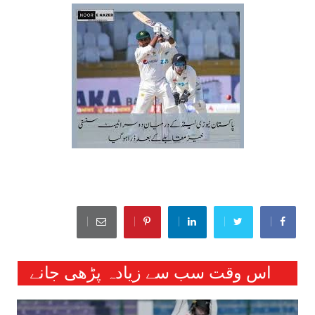
اس وقت سب سے زیادہ پڑھی جانے
والی خبریں :