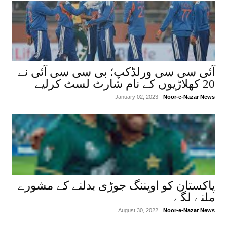
آئی سی سی ورلڈکپ؛ بی سی سی آئی نے
20 کھلاڑیوں کے نام شارٹ لسٹ کرلیے
January 02, 2023
Noor-e-Nazar News
پاکستان کو اوپننگ جوڑی بدلنے کے مشورے
ملنے لگے
August 30, 2022
Noor-e-Nazar News