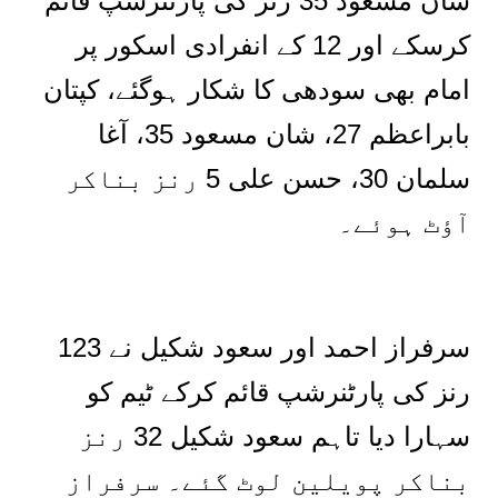
شان مسعود 35 رنز کی پارٹنرشپ قائم
کرسکے اور 12 کے انفرادی اسکور پر
امام بھی سودھی کا شکار ہوگئے، کپتان
بابراعظم 27، شان مسعود 35، آغا
سلمان 30، حسن علی 5 رنز بناکر
آؤٹ ہوئے۔
سرفراز احمد اور سعود شکیل نے 123
رنز کی پارٹنرشپ قائم کرکے ٹیم کو
سہارا دیا تاہم سعود شکیل 32 رنز
بناکر پویلین لوٹ گئے۔ سرفراز