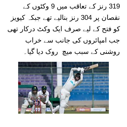
319 رنز کے تعاقب میں 9 وکٹوں کے
نقصان پر 304 رنز بنالیے تھے جبکہ کیویز
کو فتح کے لیے صرف ایک وکٹ درکار تھی
جب امپائروں کی جانب سے خراب
روشنی کے سبب میچ روک دیا گیا۔