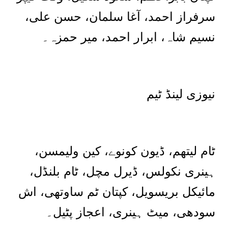
سرفراز احمد، آغا سلمان، حسن علی،
نسیم شاہ، ابرار احمد، میر حمزہ۔
نیوزی لینڈ ٹیم
ٹام لیتھم، ڈیون کونوے، کین ولیمسن،
ہینری نکولس، ڈیرل مچل، ٹام بلنڈل،
مائیکل بریسویل، کپتان ٹم ساوتھی، اش
سودھی، میٹ ہینری، اعجاز پٹیل۔