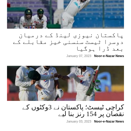
پاکستان نیوزی لینڈ کے درمیان
دوسرا ٹیسٹ سنسنی خیز مقابلے کے
بعد ڈرا ہوگیا
January 07, 2023
Noor-e-Nazar News
کراچی ٹیسٹ؛ پاکستان نے 3وکٹوں کے
نقصان پر 154 رنز بنا لیے
January 03, 2023
Noor-e-Nazar News