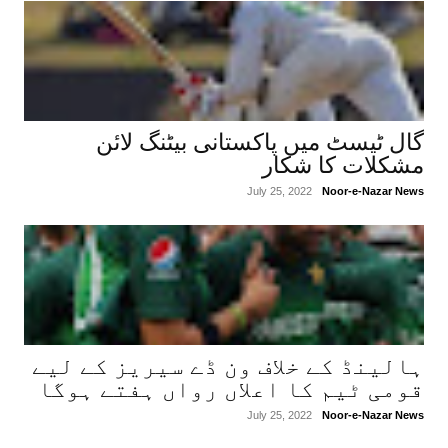
گال ٹیسٹ میں پاکستانی بیٹنگ لائن
مشکلات کا شکار
July 25, 2022
Noor-e-Nazar News
ہالینڈ کے خلاف ون ڈے سیریز کے لیے
قومی ٹیم کا اعلاں رواں ہفتے ہوگا
July 25, 2022
Noor-e-Nazar News