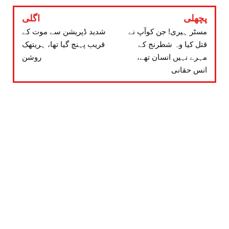
پچھلی
اگلی
مسٹر ہیری! جن کوآپ نے
شدید ڈپریشن سے موت کے
قتل کیا وہ شطرنج کے
قریب پہنچ گیا تھا، ہریتھک
مہرے نہیں انسان تھے،
روشن
انس حقانی