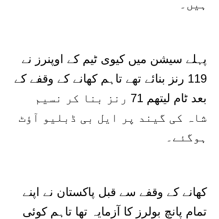
ہیں۔
پہلے سیشن میں کیوی ٹیم کے اوپنرز نے
119 رنز بنائے تھے تاہم کھانے کے وقفے کے
بعد ٹام لیتھم 71 رنز بنا کر نسیم
شاہ کی گیند پر ایل بی ڈبلیو آؤٹ
ہوگئے۔
کھانے کے وقفے سے قبل پاکستان نے اپنے
تمام پانچ بولرز کا آزمایہ تھا تاہم کوئی