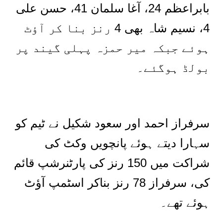
بابراعظم 24، آغا سلمان 41، حسن علی
4، نسیم شاہ بھی 4 رنز بنا کر آؤٹ
ہوئے جبکہ میر حمزہ پہلی گیند پر
بولڈ ہوگئے۔
سرفراز احمد اور سعود شکیل نے ٹیم کو
سہارا دیتے ہوئے پانچویں وکٹ کی
شراکت میں 150 رنز کی پارٹنرشپ قائم
کی، سرفراز 78 رنز بناکر اسٹمپ آؤٹ
ہوئے تھے۔