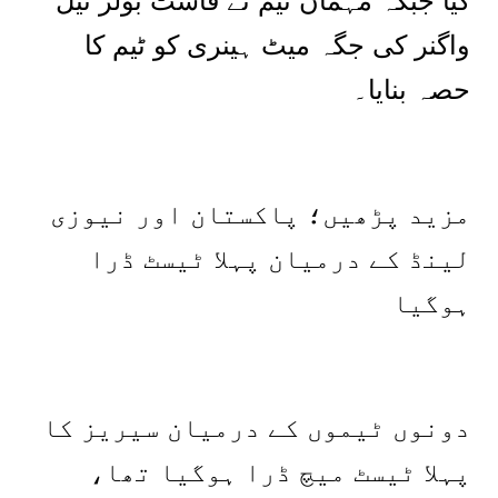
کیا جبکہ مہمان ٹیم نے فاسٹ بولر نیل
واگنر کی جگہ میٹ ہینری کو ٹیم کا
حصہ بنایا۔
مزید پڑھیں؛ پاکستان اور نیوزی
لینڈ کے درمیان پہلا ٹیسٹ ڈرا
ہوگیا
دونوں ٹیموں کے درمیان سیریز کا
پہلا ٹیسٹ میچ ڈرا ہوگیا تھا،