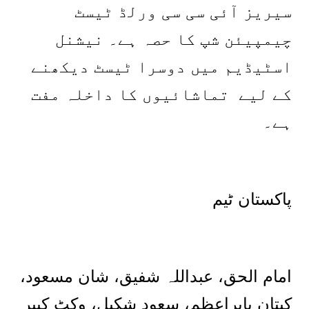
سیریز آئی سی سی ورلڈ ٹیسٹ
چیمپیئن شپ کا حصہ ہے۔ نیشنل
اسٹیڈیم میں دوسرا ٹیسٹ دیکھنے
کے لیے تماشائیوں کا داخلہ مفت
ہے۔
پاکستان ٹیم
امام الحق، عبداللہ شفیق، شان مسعود،
کپتان بابراعظم، سعود شکیل، وکٹ کیپر