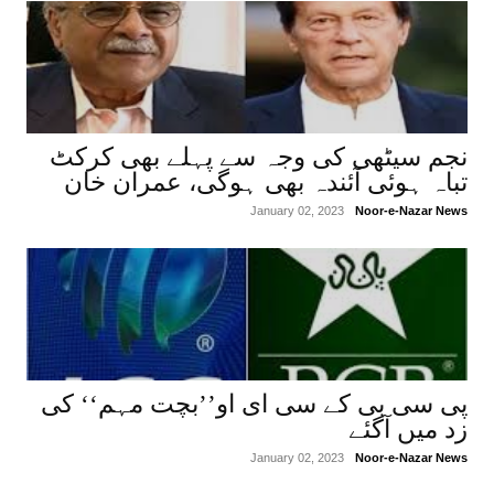
نجم سیٹھی کی وجہ سے پہلے بھی کرکٹ
تباہ ہوئی آئندہ بھی ہوگی، عمران خان
January 02, 2023
Noor-e-Nazar News
پی سی بی کے سی ای او’’بچت مہم‘‘ کی
زد میں آگئے
January 02, 2023
Noor-e-Nazar News