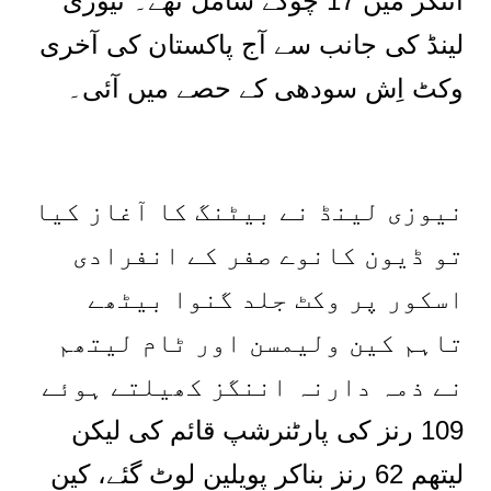
اننگز میں 17 چوکے شامل تھے۔ نیوزی
لینڈ کی جانب سے آج پاکستان کی آخری
وکٹ اِش سودھی کے حصے میں آئی۔
نیوزی لینڈ نے بیٹنگ کا آغاز کیا
تو ڈیون کانوے صفر کے انفرادی
اسکور پر وکٹ جلد گنوا بیٹھے
تاہم کین ولیمسن اور ٹام لیتھم
نے ذمہ دارنہ اننگز کھیلتے ہوئے
109 رنز کی پارٹنرشپ قائم کی لیکن
لیتھم 62 رنز بناکر پویلین لوٹ گئے، کین