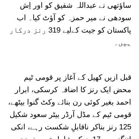
ساؤتھی نے عبداللہ شفیق کو اور اِش
سودھی نے میر حمزہ کو آؤٹ کیا۔ اب
پاکستان کو جیت کےلیے 319 رنز درکار
ہیں۔
قبل ازیں کھیل کے آغاز پر قومی ٹیم
محض ایک رنز کا اضافہ کرسکی، ابرار
احمد بغیر کوئی رن بنائے وکٹ گنوا بیٹھے،
قومی ٹیم کے مڈل آرڈر بیٹر سعود شکیل
125 رنز بناکر ناقابلِ شکست رہے، انکی