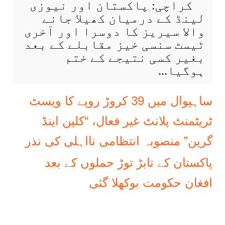
کراچی: پاکستان اور نیوزی
لینڈ کے درمیان کھیلا جانے
والا سیریز کا دوسرا اور آخری
ٹیسٹ سنسی خیز مقابلے کے بعد
بغیر کسی نتیجے کے ختم
ہوگیا...
ساہیوال میں 39 کروڑ روپے کا ویسٹ
ٹریٹمنٹ پلانٹ غیر فعال، “کلین اینڈ
گرین” منصوبہ انتظامی نااہلی کی نذر
پاکستان کے تابڑ توڑ حملوں کے بعد
افغان حکومت بوکھلا گئی