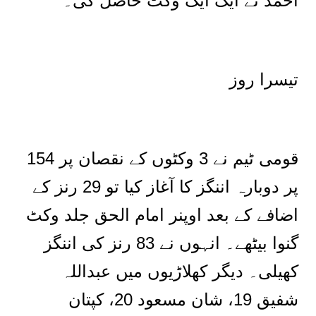
احمد نے ایک ایک وکٹ حاصل کی۔
تیسرا روز
قومی ٹیم نے 3 وکٹوں کے نقصان پر 154
پر دوبارہ اننگز کا آغاز کیا تو 29 رنز کے
اضافے کے بعد اوپنر امام الحق جلد وکٹ
گنوا بیٹھے۔ انہوں نے 83 رنز کی اننگز
کھیلی۔ دیگر کھلاڑیوں میں عبداللہ
شفیق 19، شان مسعود 20، کپتان