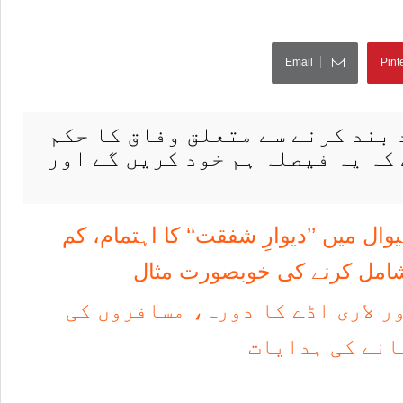
Email
Pint
بند کرنے سے متعلق وفاق کا حکم
کہ یہ فیصلہ ہم خود کریں گے اور
ل میں ’’دیوارِ شفقت‘‘ کا اہتمام، کم
 شامل کرنے کی خوبصورت مثال
ر لاری اڈے کا دورہ، مسافروں کی
انے کی ہدایات