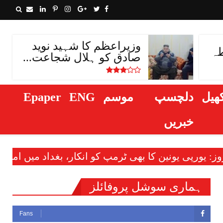
وزیراعظم کا شہید نوید
طہ
صادق کو ہلال شجاعت...
ھیل
دلچسپ
موسم
ENG
Epaper
خبریں
ہماری سوشل پروفائلز
Fans