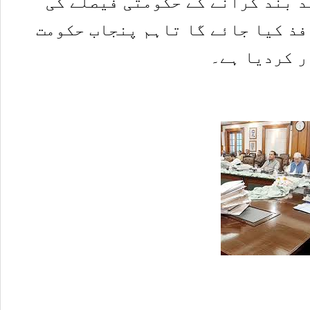
 بند کرانے کے حکومتی فیصلے کی
فذ کیا جائے گا تاہم پنجاب حکومت
ر کردیا ہے۔