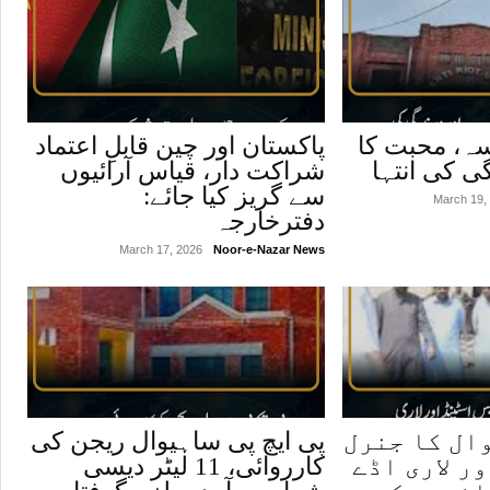
سہ، محبت کا
پاکستان اور چین قابلِ اعتماد
ی کی انتہا
شراکت دار، قیاس آرائیوں
سے گریز کیا جائے:
March 19,
دفترخارجہ
March 17, 2026
Noor-e-Nazar News
ال کا جنرل
پی ایچ پی ساہیوال ریجن کی
ر لاری اڈے
کارروائی، 11 لیٹر دیسی