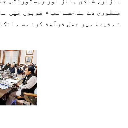
بازار، شادی ہالز اور ریسٹورنٹس جلد
منظوری دے ہے جسے تمام صوبوں میں نا
نے فیصلے پر عمل درآمد کرنے سے انکا