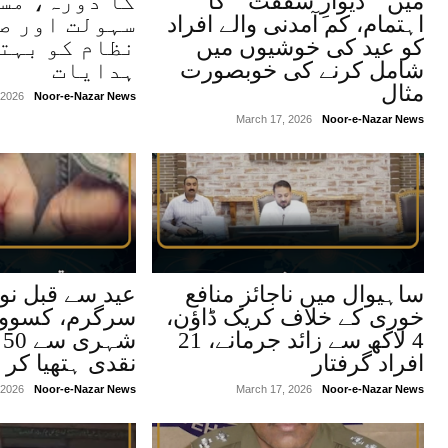
میں ’’دیوارِ شفقت‘‘ کا
کا دورہ، مس
اہتمام، کم آمدنی والے افراد
سہولت اور ص
کو عید کی خوشیوں میں
نظام کو بہت
شامل کرنے کی خوبصورت
ہدایات
مثال
 2026
Noor-e-Nazar News
March 17, 2026
Noor-e-Nazar News
ساہیوال میں ناجائز منافع
عید سے قبل نو
خوری کے خلاف کریک ڈاؤن،
سرگرم، کسووا
4 لاکھ سے زائد جرمانے، 21
ش
افراد گرفتار
نقدی ہتھیا کر 
 2026
Noor-e-Nazar News
March 17, 2026
Noor-e-Nazar News