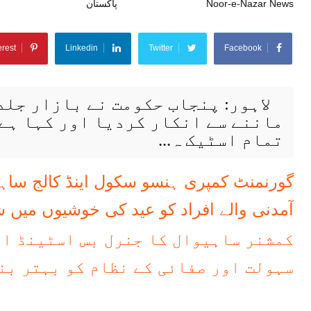
Noor-e-Nazar News
جنوری 03, 2023
پاکستان
erest
Linkedin
Twitter
Facebook
لاہور: پنجاب حکومت نے بازار جلد 
ماننے سے انکار کردیا اور کہا ہے 
تمام اسٹیک ہ...
گورنمنٹ کمپری ہنسو سکول اینڈ کالج ساہیوا
آمدنی والے افراد کو عید کی خوشیوں میں
کمشنر ساہیوال کا جنرل بس اسٹینڈ او
سہولت اور صفائی کے نظام کو بہتر بن