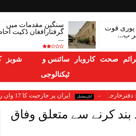
سنگین مقدمات میں
 پوری قوت
گرفتارافغان ڈکیت احا
ر ب...
...
ائم
صحت
کاروبار
سائنس و
شوبز
ک
ٹیکنالوجی
ایران پر جارحیت کا 17 واں روز: یورپی یونین کا بھی ٹرمپ کو انکار، بغداد میں امریکی سفارتخانہ پھر نشانہ
شنل
 بند کرنے سے متعلق وفاق