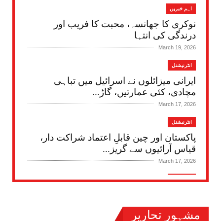
اہم خبریں
نوکری کا جھانسہ، محبت کا فریب اور
درندگی کی انتہا
March 19, 2026
انٹرنیشنل
ایرانی میزائلوں نے اسرائیل میں تباہی
مچادی، کئی عمارتیں، گاڑ...
March 17, 2026
انٹرنیشنل
پاکستان اور چین قابلِ اعتماد شراکت دار،
قیاس آرائیوں سے گریز...
March 17, 2026
انٹرنیشنل
ایران پر جارحیت کا 17 واں روز: یورپی یونین
کا بھی ٹرمپ کو ان...
مشہور تحاریر
March 17, 2026