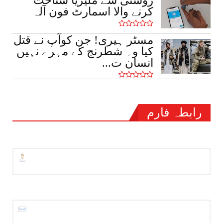
روشنی سے ملیریا شناخت
کرنے والا اسمارٹ فون آلہ
مسٹر ہیری! جن کوآپ نے قتل
کیا وہ شطرنج کے مہرے نہیں
انسان ت...
رابطہ فارم
نام
ای میل
*