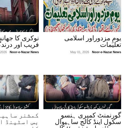
یومِ مزدوراور اسلامی
نوکری کا جھان
تعلیمات
فریب اور درندگ
 2026
Noor-e-Nazar News
May 01, 2026
Noor-e-Nazar News
گورنمنٹ کمپری ہنسو
کمشنر ساہیو
سکول اینڈ کالج ساہیوال
بس اسٹینڈ او