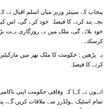
پنجاب کے سینئر وزیر میاں اسلم اقبال نے ک
بجے بند کرنے کا فیصلہ خود کرے گی، اس کیل
خود بلائے گی، ملک میں بے روزگاری بہت ب
کرسکتے۔
کرنے کا فیصلہ
انہوں نے کہا کہ وفاقی حکومت اپنی ناکام
تمام اسٹیک ہولڈرز سے ملاقات کریں گے، پن