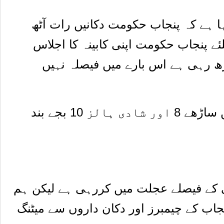
ہا ہے کہ پنجاب حکومت دکانیں رات آٹھ
ئے پنجاب حکومت اپنی کابینہ کا اجلاس
ڑھ رہی ہے اس بارے میں فیصلہ نہیں
یہ پڑھیں : حکومت کا ملک بھر میں مارکیٹیں ساڑھے 8 اور شادی ہالز 10 بجے بند
ی کے فیصلے عجلت میں کررہی ہے لیکن ہم
جاب کے چیمبرز اور دکان داروں سے میٹنگ