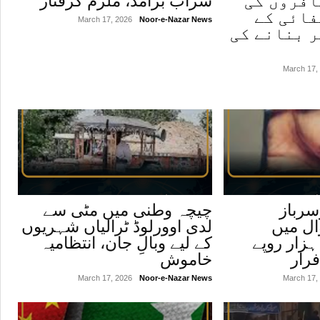
افروں کی
شراب برآمد، ملزم گرفتار
فائی کے
March 17, 2026
Noor-e-Nazar News
ر بنانے کی
March 17,
سرباز
چیچہ وطنی میں مٹی سے
ل میں
لدی اوورلوڈ ٹرالیاں شہریوں
ہری سے 50 ہزار روپے
کے لیے وبالِ جان، انتظامیہ
فرار
خاموش
March 17, 2026
Noor-e-Nazar News
March 17,