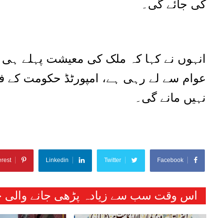
کی جائے گی۔
انہوں نے کہا کہ ملک کی معیشت پہلے ہی س
عوام سے لے رہی ہے، امپورٹڈ حکومت کے
نہیں مانے گی۔
erest
Linkedin
Twitter
Facebook
اس وقت سب سے زیادہ پڑھی جانے والی خب