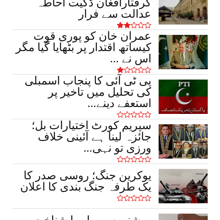
گرفتارافغان ڈکیت احاطہ
March 17, 2026
عدالت سے فرار
عمران خان کو پوری قوت
کیساتھ اقتدار پر بٹھایا گیا مگر
اس نے ...
پی ٹی آئی کا پنجاب اسمبلی
کی تحلیل میں تاخیر پر
استعفے دینے...
سپریم کورٹ اختیارات بل؛
جائزہ لینا ہے آئینی خلاف
ورزی تو نہی...
یوکرین جنگ؛ روسی صدر کا
یک طرفہ جنگ بندی کا اعلان