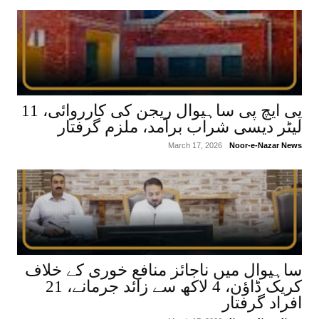
پی ایچ پی ساہیوال ریجن کی کارروائی، 11
لیٹر دیسی شراب برآمد، ملزم گرفتار
March 17, 2026
Noor-e-Nazar News
ساہیوال میں ناجائز منافع خوری کے خلاف
کریک ڈاؤن، 4 لاکھ سے زائد جرمانے، 21
افراد گرفتار