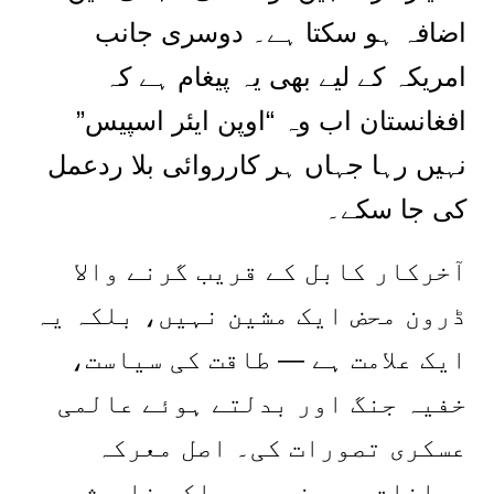
اضافہ ہو سکتا ہے۔ دوسری جانب
امریکہ کے لیے بھی یہ پیغام ہے کہ
افغانستان اب وہ “اوپن ایئر اسپیس”
نہیں رہا جہاں ہر کارروائی بلا ردعمل
کی جا سکے۔
آخرکار کابل کے قریب گرنے والا
ڈرون محض ایک مشین نہیں، بلکہ یہ
ایک علامت ہے — طاقت کی سیاست،
خفیہ جنگ اور بدلتے ہوئے عالمی
عسکری تصورات کی۔ اصل معرکہ
بیانات میں نہیں، بلکہ خاموش