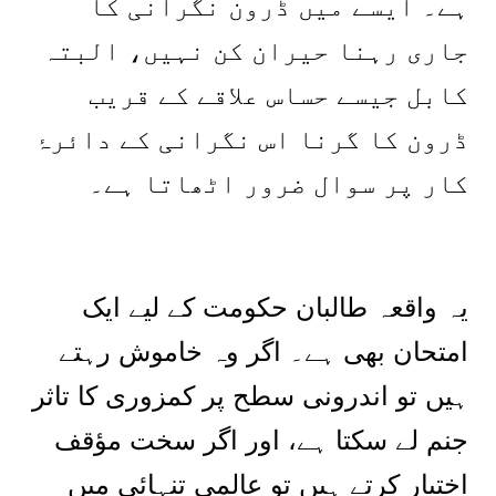
ہے۔ ایسے میں ڈرون نگرانی کا
جاری رہنا حیران کن نہیں، البتہ
کابل جیسے حساس علاقے کے قریب
ڈرون کا گرنا اس نگرانی کے دائرۂ
کار پر سوال ضرور اٹھاتا ہے۔
یہ واقعہ طالبان حکومت کے لیے ایک
امتحان بھی ہے۔ اگر وہ خاموش رہتے
ہیں تو اندرونی سطح پر کمزوری کا تاثر
جنم لے سکتا ہے، اور اگر سخت مؤقف
اختیار کرتے ہیں تو عالمی تنہائی میں