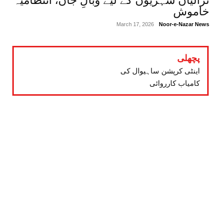
ٹرالیاں شہریوں کے لیے وبالِ جان، انتظامیہ
خاموش
March 17, 2026
Noor-e-Nazar News
پچھلی
اینٹی کرپشن ساہیوال کی
کامیاب کارروائی