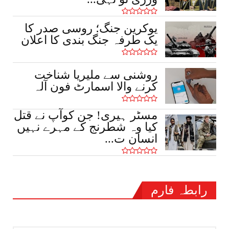
یوکرین جنگ؛ روسی صدر کا
یک طرفہ جنگ بندی کا اعلان
روشنی سے ملیریا شناخت
کرنے والا اسمارٹ فون آلہ
مسٹر ہیری! جن کوآپ نے قتل
کیا وہ شطرنج کے مہرے نہیں
انسان ت...
رابطہ فارم
نام