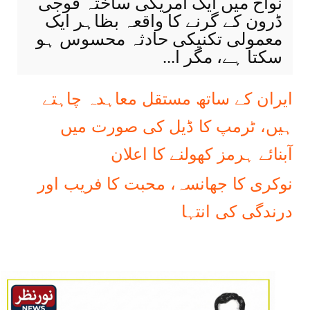
نواح میں ایک امریکی ساختہ فوجی
ڈرون کے گرنے کا واقعہ بظاہر ایک
معمولی تکنیکی حادثہ محسوس ہو
سکتا ہے، مگر ا...
ایران کے ساتھ مستقل معاہدہ چاہتے
ہیں، ٹرمپ کا ڈیل کی صورت میں
آبنائے ہرمز کھولنے کا اعلان
نوکری کا جھانسہ، محبت کا فریب اور
درندگی کی انتہا