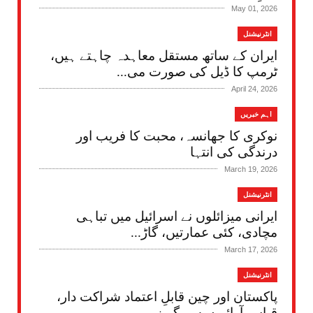
May 01, 2026
انٹرنیشنل
ایران کے ساتھ مستقل معاہدہ چاہتے ہیں،
ٹرمپ کا ڈیل کی صورت می...
April 24, 2026
اہم خبریں
نوکری کا جھانسہ، محبت کا فریب اور
درندگی کی انتہا
March 19, 2026
انٹرنیشنل
ایرانی میزائلوں نے اسرائیل میں تباہی
مچادی، کئی عمارتیں، گاڑ...
March 17, 2026
انٹرنیشنل
پاکستان اور چین قابلِ اعتماد شراکت دار،
قیاس آرائیوں سے گریز...