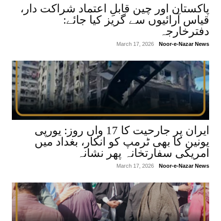
پاکستان اور چین قابلِ اعتماد شراکت دار،
قیاس آرائیوں سے گریز کیا جائے:
دفترخارجہ
March 17, 2026
Noor-e-Nazar News
ایران پر جارحیت کا 17 واں روز: یورپی
یونین کا بھی ٹرمپ کو انکار، بغداد میں
امریکی سفارتخانہ پھر نشانہ
March 17, 2026
Noor-e-Nazar News