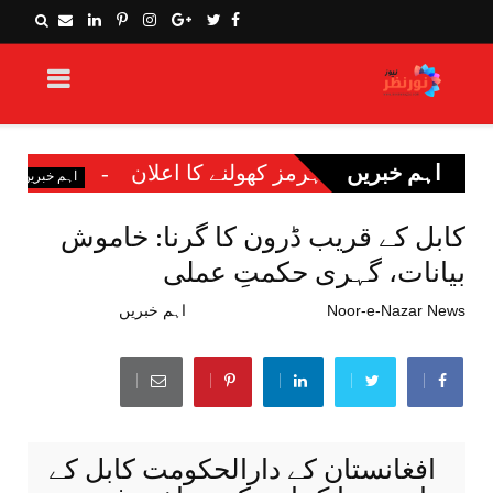
اہم خبریں
کھولنے کا اعلان
نوکری کا جھانسہ، محبت
اہم خبریں
کابل کے قریب ڈرون کا گرنا: خاموش
بیانات، گہری حکمتِ عملی
Noor-e-Nazar News
جنوری 10, 2026
اہم خبریں
افغانستان کے دارالحکومت کابل کے