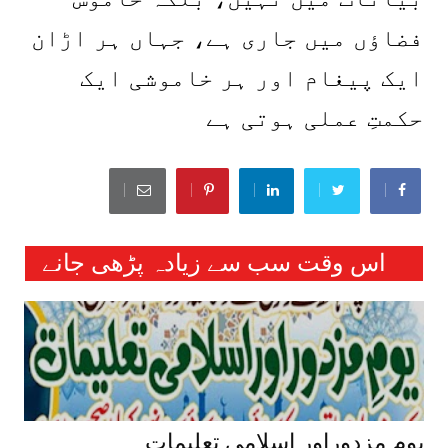
فضاؤں میں جاری ہے، جہاں ہر اڑان
ایک پیغام اور ہر خاموشی ایک
حکمتِ عملی ہوتی ہے
اس وقت سب سے زیادہ پڑھی جانے
والی خبریں :
یومِ مزدوراور اسلامی تعلیمات