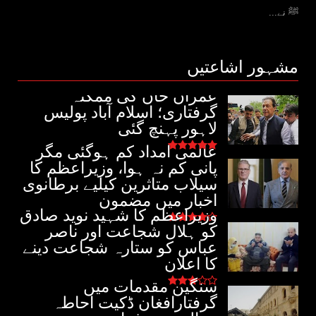
ﷺ نے...
مشہور اشاعتیں
عمران خان کی ممکنہ
گرفتاری؛ اسلام آباد پولیس
لاہور پہنچ گئی
عالمی امداد کم ہوگئی مگر
پانی کم نہ ہوا، وزیراعظم کا
سیلاب متاثرین کیلیے برطانوی
اخبار میں مضمون
وزیراعظم کا شہید نوید صادق
کو ہلال شجاعت اور ناصر
عباس کو ستارہ شجاعت دینے
کا اعلان
سنگین مقدمات میں
گرفتارافغان ڈکیت احاطہ