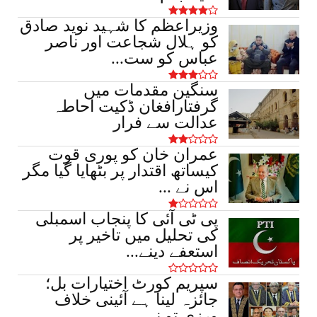
لیٹر دیسی شراب برآمد،...
وزیراعظم کا شہید نوید صادق
March 17, 2026
کو ہلال شجاعت اور ناصر
اہم خبریں
عباس کو ست...
ساہیوال میں ناجائز منافع خوری کے خلاف
سنگین مقدمات میں
کریک ڈاؤن، 4 لاکھ سے ز...
گرفتارافغان ڈکیت احاطہ
March 17, 2026
عدالت سے فرار
عمران خان کو پوری قوت
کیساتھ اقتدار پر بٹھایا گیا مگر
اس نے ...
پی ٹی آئی کا پنجاب اسمبلی
کی تحلیل میں تاخیر پر
استعفے دینے...
سپریم کورٹ اختیارات بل؛
جائزہ لینا ہے آئینی خلاف
ورزی تو نہی...