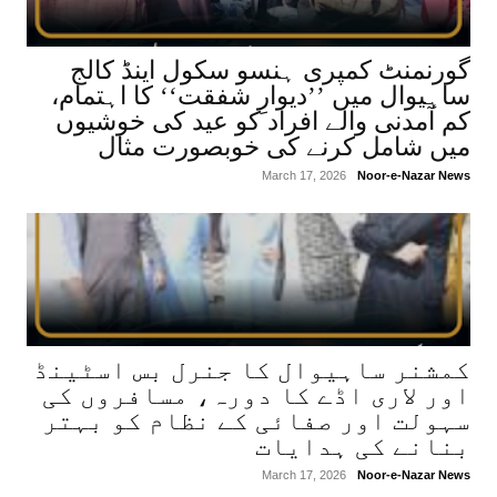
گورنمنٹ کمپری ہنسو سکول اینڈ کالج
ساہیوال میں ’’دیوارِ شفقت‘‘ کا اہتمام،
کم آمدنی والے افراد کو عید کی خوشیوں
میں شامل کرنے کی خوبصورت مثال
March 17, 2026
Noor-e-Nazar News
کمشنر ساہیوال کا جنرل بس اسٹینڈ
اور لاری اڈے کا دورہ، مسافروں کی
سہولت اور صفائی کے نظام کو بہتر
بنانے کی ہدایات
March 17, 2026
Noor-e-Nazar News