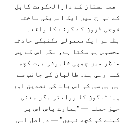
افغانستان کے دارالحکومت کابل
کے نواح میں ایک امریکی ساختہ
فوجی ڈرون کے گرنے کا واقعہ
بظاہر ایک معمولی تکنیکی حادثہ
محسوس ہو سکتا ہے، مگر اس کے پس
منظر میں چھپی خاموشی بہت کچھ
کہہ رہی ہے۔ طالبان کی جانب سے
بی بی سی کو اس بات کی تصدیق اور
پینٹاگون کا روایتی مگر معنی
خیز جملہ — “ہمارے پاس اس پر
کہنے کو کچھ نہیں” — دراصل اسی