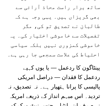
ساتھ براہِ راست محاذ آرائی سے
بھی گریزاں ہیں۔ یہی وجہ ہے کہ
طالبان نے تصدیق تو کی، مگر
تفصیلات سے خاموشی اختیار کی۔ یہ
خاموشی کمزوری نہیں بلکہ سیاسی
احتیاط کی علامت سمجھی جا رہی ہے۔
پینٹاگون کا ردعمل — یا یوں کہیے
ردعمل کا فقدان — دراصل امریکی
پالیسی کا پرانا ہتھیار ہے۔ نہ تصدیق، نہ
تردید۔ اس مبہم انداز کے ذریعے امریکہ
نہ صرف اپنے انٹیلی جنس نیٹ ورک کو