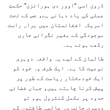
ڈرون اسی “اوور دی ہورائزن” حکمتِ
عملی کی یاد دہانی ہے، جس کے تحت
امریکہ افغانستان میں براہِ راست
موجودگی کے بغیر نگرانی جاری
رکھے ہوئے ہے۔
طالبان کے لیے یہ واقعہ دوہری
نوعیت کا ہے۔ ایک طرف وہ خود کو
ایک خودمختار ریاست کے طور پر
پیش کرنا چاہتے ہیں، جہاں فضائی
حدود پر مکمل کنٹرول ہو، تو
دوسری جانب وہ عالمی طاقتوں کے