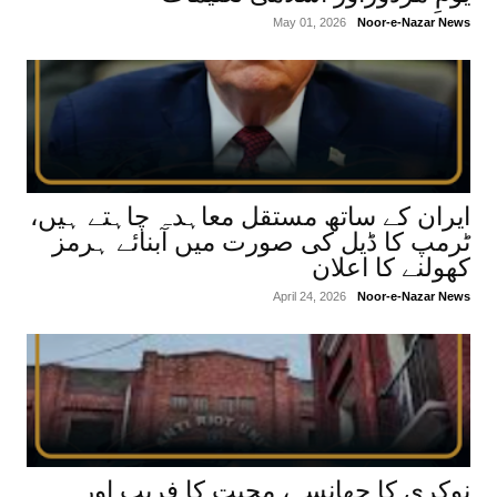
May 01, 2026
Noor-e-Nazar News
ایران کے ساتھ مستقل معاہدہ چاہتے ہیں،
ٹرمپ کا ڈیل کی صورت میں آبنائے ہرمز
کھولنے کا اعلان
April 24, 2026
Noor-e-Nazar News
نوکری کا جھانسہ، محبت کا فریب اور