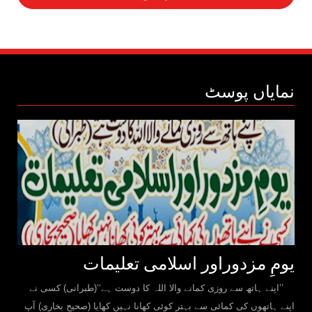
نمایاں پوسٹ
یومِ مزدوراور اسلامی تعلیمات
’’اپنے ہاتھ سے روزی کمانے والا اللہ کا دوست ہے‘‘(طبرانی) کسی نے
اپنے ہاتھوں کی کمائی سے بہتر کوئی کھانا نہیں کھایا (صحیح بخاری) آپ