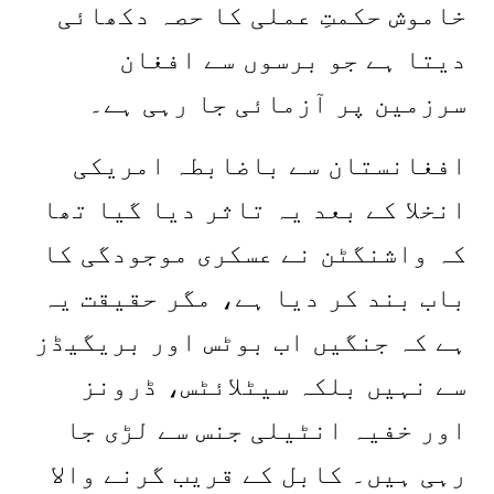
خاموش حکمتِ عملی کا حصہ دکھائی
دیتا ہے جو برسوں سے افغان
سرزمین پر آزمائی جا رہی ہے۔
افغانستان سے باضابطہ امریکی
انخلا کے بعد یہ تاثر دیا گیا تھا
کہ واشنگٹن نے عسکری موجودگی کا
باب بند کر دیا ہے، مگر حقیقت یہ
ہے کہ جنگیں اب بوٹس اور بریگیڈز
سے نہیں بلکہ سیٹلائٹس، ڈرونز
اور خفیہ انٹیلی جنس سے لڑی جا
رہی ہیں۔ کابل کے قریب گرنے والا