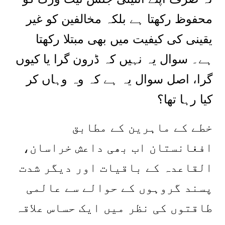
محفوظ رکھتا ہے بلکہ مخالفین کو غیر
یقینی کی کیفیت میں بھی مبتلا رکھتا
ہے۔ سوال یہ نہیں کہ ڈرون گرا یا کیوں
گرا، اصل سوال یہ ہے کہ وہ وہاں کر
کیا رہا تھا؟
خطے کے ماہرین کے مطابق
افغانستان اب بھی داعش خراسان،
القاعدہ کے باقیات اور دیگر شدت
پسند گروہوں کے حوالے سے عالمی
طاقتوں کی نظر میں ایک حساس علاقہ